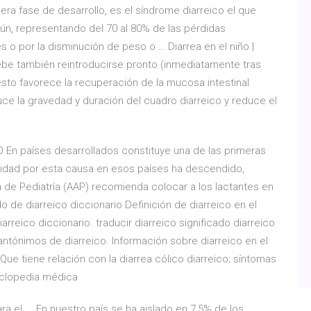
era fase de desarrollo, es el síndrome diarreico el que
ún, representando del 70 al 80% de las pérdidas
 o por la disminución de peso o … Diarrea en el niño |
debe también reintroducirse pronto (inmediatamente tras
 esto favorece la recuperación de la mucosa intestinal
ce la gravedad y duración del cuadro diarreico y reduce el
 En países desarrollados constituye una de las primeras
lidad por esta causa en esos países ha descendido,
e Pediatría (AAP) recomienda colocar a los lactantes en
do de diarreico diccionario Definición de diarreico en el
arreico diccionario. traducir diarreico significado diarreico
antónimos de diarreico. Información sobre diarreico en el
 Que tiene relación con la diarrea cólico diarreico; síntomas
ciclopedia médica
el ... En nuestro país se ha aislado en 7,5% de los