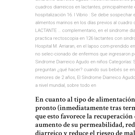
cuadros diarreicos en lactantes, principalmente
hospitalización 16. l Vibrio : Se debe sospecha
alimentos marinos en los días previos al cuad
LACTANTE … complementario, en el sindrome dia
practica rectoscopia en 126 lactantes con sindr
Hospital M. Arriaran, en el lapso com-prendido e
no selec-cionado de enfermos que ingresaron po
Sindrome Diarreico Agudo en niños Categorías: S
preguntan ¿qué hacer? cuando sus bebés se enf
menores de 2 años, El Síndrome Diarreico Agudo 
a nivel mundial, sobre todo en
En cuanto al tipo de alimentación
pronto (inmediatamente tras termi
que esto favorece la recuperación
aumento de su permeabilidad, red
diarreico y reduce el riesgo de ma