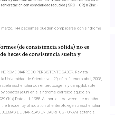
rehidratación con osmolaridad reducida ( SRO – OR) n Zinc .­
o y marzo, 144 pacientes pueden complicarse con síndrome
ormes (de consistencia sólida) no es
de heces de consistencia suelta y
ÍNDROME DIARREICO PERSISTENTE SABER. Revista
la Universidad de Oriente, vol. 20, núm. 1, enero-abril, 2008,
ezuela Escherichia coli enterotoxigena y campylobacter
ampylobacter jejuni en el sindrome diarreico agudo en
939.0Kb) Date s.d. 1988. Author. out between the months
he frequency of isolation of enterotoxigenic Escherichia
PROBLEMAS DE DIARREAS EN CABRITOS - UNAM lactancia,