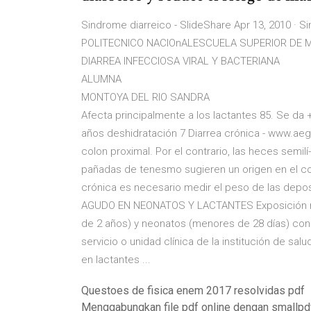
Sindrome diarreico - SlideShare Apr 13, 2010 ·
POLITECNICO NACIOnALESCUELA SUPERIOR DE 
DIARREA INFECCIOSA VIRAL Y BACTERIANA
ALUMNA
MONTOYA DEL RIO SANDRA
Afecta principalmente a los lactantes 85. Se da
años deshidratación 7 Diarrea crónica - www.aega
colon proximal. Por el contrario, las heces sem
pañadas de tenesmo sugieren un origen en el col
crónica es necesario medir el peso de las depo
AGUDO EN NEONATOS Y LACTANTES Exposición req
de 2 años) y neonatos (menores de 28 días) con 
servicio o unidad clínica de la institución de sa
en lactantes ...
Questoes de fisica enem 2017 resolvidas pdf
Menggabungkan file pdf online dengan smallpd