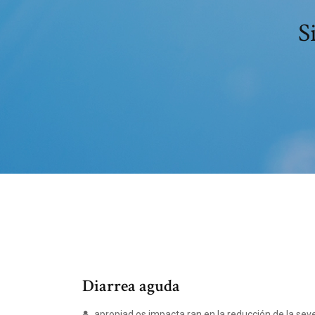
S
Diarrea aguda
apropiad os impacta ran en la reducción de la sever