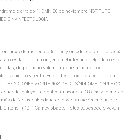
 Sindrome diarreico 1. CMN 20 de noviembreINSTITUTO
MEDICINAINFECTOLOGIA
 + en niños de menos de 5 años y en adultos de más de 60
stro.es también un origen en el intestino delgado o en el
ilí-quidas, de pequeño volumen, generalmente acom-
on izquierdo y recto. En ciertos pacientes con diarrea
si- DEFINICIONES y CRITERIOS DE D.- SÍNDROME DIARREICO
uerida Incluye: Lactantes (mayores a 28 días y menores
más de 2 días calendario de hospitalización en cualquier
lud. Criterio I (PDF) Campylobacter fetus subespecie yeyuni
f