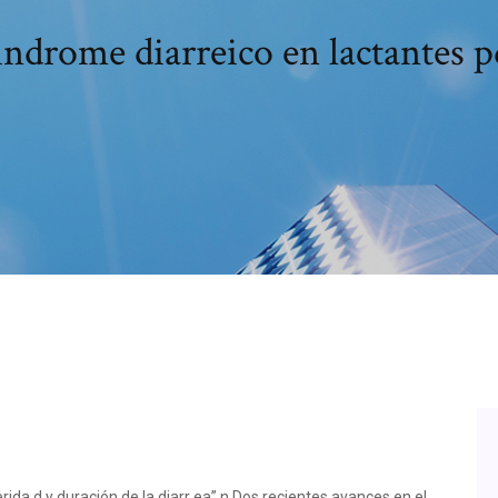
indrome diarreico en lactantes p
ida d y duración de la diarr ea” n Dos recientes avances en el