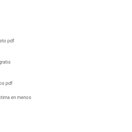
eto pdf
gratis
os pdf
estima en menos