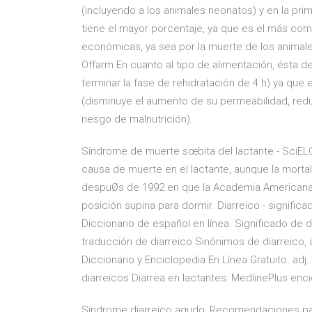
(incluyendo a los animales neonatos) y en la prim
tiene el mayor porcentaje, ya que es el más com
económicas, ya sea por la muerte de los animales
Offarm En cuanto al tipo de alimentación, ésta 
terminar la fase de rehidratación de 4 h) ya que
(disminuye el aumento de su permeabilidad, redu
riesgo de malnutrición).
Síndrome de muerte sœbita del lactante - SciELO
causa de muerte en el lactante, aunque la morta
despuØs de 1992 en que la Academia Americana d
posición supina para dormir. Diarreico - significa
Diccionario de español en línea. Significado de di
traducción de diarreico Sinónimos de diarreico, 
Diccionario y Enciclopedia En Línea Gratuito. adj.
diarreicos Diarrea en lactantes: MedlinePlus en
Síndrome diarreico agudo: Recomendaciones para 