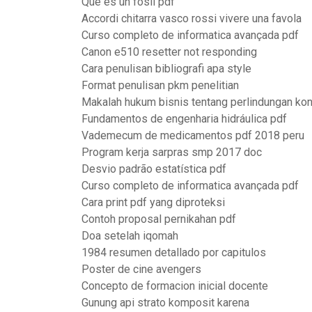
Que es un fosil pdf
Accordi chitarra vasco rossi vivere una favola
Curso completo de informatica avançada pdf
Canon e510 resetter not responding
Cara penulisan bibliografi apa style
Format penulisan pkm penelitian
Makalah hukum bisnis tentang perlindungan k
Fundamentos de engenharia hidráulica pdf
Vademecum de medicamentos pdf 2018 peru
Program kerja sarpras smp 2017 doc
Desvio padrão estatística pdf
Curso completo de informatica avançada pdf
Cara print pdf yang diproteksi
Contoh proposal pernikahan pdf
Doa setelah iqomah
1984 resumen detallado por capitulos
Poster de cine avengers
Concepto de formacion inicial docente
Gunung api strato komposit karena