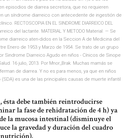
 en episodios de diarrea secretora, que no requieren
r en un síndrome diarreico con antecedente de ingestión de
ro clínico. RECTOSCOPIA EN EL SINDROME DIARREICO DEL
rreico del lactante. MATERIAL Y METODO Material. — Se
ome diarreico aten-didos en la Seccion A de Medicina del
ntre Enero de 1953 y Marzo de 1954. Se trato de un grupo
r Sindrome Diarreico Agudo en niños - Cínicos de Sinope
alud. 16 julio, 2013. Por Mnor_Brak. Muchas mamás se
erman de diarrea. Y no es para menos, ya que en niños
(SDA) es una de las principales causas de muerte infantil
, ésta debe también reintroducirse
nar la fase de rehidratación de 4 h) ya
 de la mucosa intestinal (disminuye el
uce la gravedad y duración del cuadro
lnutrición).