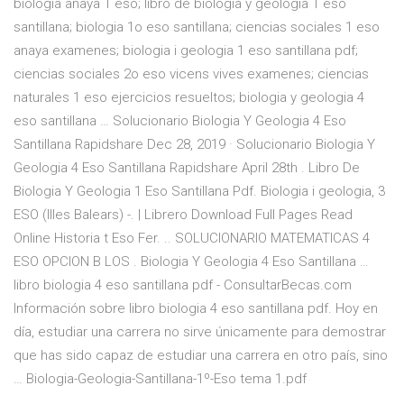
biologia anaya 1 eso; libro de biologia y geologia 1 eso
santillana; biologia 1o eso santillana; ciencias sociales 1 eso
anaya examenes; biologia i geologia 1 eso santillana pdf;
ciencias sociales 2o eso vicens vives examenes; ciencias
naturales 1 eso ejercicios resueltos; biologia y geologia 4
eso santillana … Solucionario Biologia Y Geologia 4 Eso
Santillana Rapidshare Dec 28, 2019 · Solucionario Biologia Y
Geologia 4 Eso Santillana Rapidshare April 28th . Libro De
Biologia Y Geologia 1 Eso Santillana Pdf. Biologia i geologia, 3
ESO (Illes Balears) -. | Librero Download Full Pages Read
Online Historia t Eso Fer. .. SOLUCIONARIO MATEMATICAS 4
ESO OPCION B LOS . Biologia Y Geologia 4 Eso Santillana …
libro biologia 4 eso santillana pdf - ConsultarBecas.com
Información sobre libro biologia 4 eso santillana pdf. Hoy en
día, estudiar una carrera no sirve únicamente para demostrar
que has sido capaz de estudiar una carrera en otro país, sino
… Biologia-Geologia-Santillana-1º-Eso tema 1.pdf