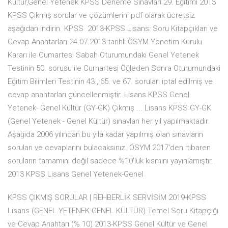
Kültür,Genel Yetenek KPSS Deneme Sınavları 29. Eğitimi 2013
KPSS Çıkmış sorular ve çözümlerini pdf olarak ücretsiz
aşağıdan indirin. KPSS 2013-KPSS Lisans: Soru Kitapçıkları ve
Cevap Anahtarları 24.07.2013 tarihli ÖSYM Yönetim Kurulu
Kararı ile Cumartesi Sabah Oturumundaki Genel Yetenek
Testinin 50. sorusu ile Cumartesi Öğleden Sonra Oturumundaki
Eğitim Bilimleri Testinin 43., 65. ve 67. soruları iptal edilmiş ve
cevap anahtarları güncellenmiştir. Lisans KPSS Genel
Yetenek- Genel Kültür (GY-GK) Çıkmış ... Lisans KPSS GY-GK
(Genel Yetenek - Genel Kültür) sınavları her yıl yapılmaktadır.
Aşağıda 2006 yılından bu yıla kadar yapılmış olan sınavların
soruları ve cevaplarını bulacaksınız. ÖSYM 2017'den itibaren
soruların tamamını değil sadece %10'luk kısmını yayınlamıştır.
2013 KPSS Lisans Genel Yetenek-Genel
KPSS ÇIKMIŞ SORULAR | REHBERLİK SERVİSİM 2019-KPSS
Lisans (GENEL YETENEK-GENEL KÜLTÜR) Temel Soru Kitapçığı
ve Cevap Anahtarı (% 10) 2013-KPSS Genel Kültür ve Genel