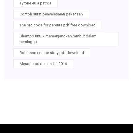
Tyrone eu a patroa
Contoh surat penyelesaian pekerjaan
The bro code for parents pdf free download
Shampo untuk memanjangkan rambut dalam
seminggu
Robinson crusoe story pdf download
Mesoneros de castilla 2016