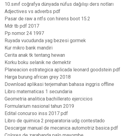
10.sınıf coğrafya dünyada nüfus dağılışı ders notları
Adjectives vs adverbs pdf
Pasar de raw a ntfs con hirens boot 15.2
Mdr tb pdf 2017
Pp nomor 24 1997
Ruyada vucudunda yag bezesi gormek
Kur mikro bank mandiri
Cerita anak tk tentang hewan
Korku boku selanik ne demektir
Planeacion estrategica aplicada leonard goodstein pdf
Harga burung african grey 2018
Download aplikasi terjemahan bahasa inggris offline
Libro matematicas 1 secundaria
Geometria analitica bachillerato ejercicios
Formularium nasional tahun 2019
Edital concurso inss 2017 pdf
Libro de quimica 2 preparatoria udg contestado
Descargar manual de mecanica automotriz basica pdf
Colores de zarabanda palo mayombe