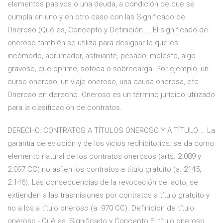
elementos pasivos o una deuda, a condición de que se
cumpla en uno y en otro caso con las Significado de
Oneroso (Qué es, Concepto y Definición ... El significado de
oneroso también se utiliza para designar lo que es
incómodo, abrumador, asfixiante, pesado, molesto, algo
gravoso, que oprime, sofoca o sobrecarga. Por ejemplo, un
curso oneroso, un viaje oneroso, una causa onerosa, etc.
Oneroso en derecho. Oneroso es un término jurídico utilizado
para la clasificación de contratos.
DERECHO: CONTRATOS A TÍTULOS ONEROSO Y A TÍTULO … La
garantía de evicción y de los vicios redhibitorios: se da como
elemento natural de los contratos onerosos (arts. 2.089 y
2.097 CC) no así en los contratos a título gratuito (a. 2145,
2.146). Las consecuencias de la revocación del acto, se
extienden a las trasmisiones por contratos a título gratuito y
no a los a título oneroso (a. 970 CC). Definición de título
oneroso - Qué es, Significado y Concepto El título oneroso