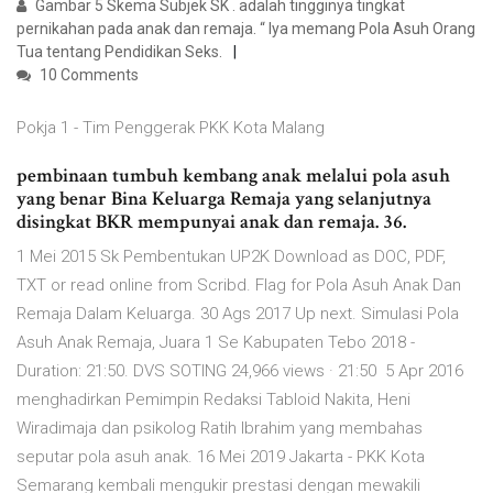
Gambar 5 Skema Subjek SK . adalah tingginya tingkat
pernikahan pada anak dan remaja. “ Iya memang Pola Asuh Orang
Tua tentang Pendidikan Seks.
10 Comments
Pokja 1 - Tim Penggerak PKK Kota Malang
pembinaan tumbuh kembang anak melalui pola asuh
yang benar Bina Keluarga Remaja yang selanjutnya
disingkat BKR mempunyai anak dan remaja. 36.
1 Mei 2015 Sk Pembentukan UP2K Download as DOC, PDF,
TXT or read online from Scribd. Flag for Pola Asuh Anak Dan
Remaja Dalam Keluarga. 30 Ags 2017 Up next. Simulasi Pola
Asuh Anak Remaja, Juara 1 Se Kabupaten Tebo 2018 -
Duration: 21:50. DVS SOTING 24,966 views · 21:50 5 Apr 2016
menghadirkan Pemimpin Redaksi Tabloid Nakita, Heni
Wiradimaja dan psikolog Ratih Ibrahim yang membahas
seputar pola asuh anak. 16 Mei 2019 Jakarta - PKK Kota
Semarang kembali mengukir prestasi dengan mewakili