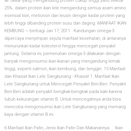
air tawar yang mengandung protein cukup tinggi yaitu sekitar
25%. dalam protein ikan lele mengandung semua asam amino
esensial lisin, metionon dan leusin dengan kadar protein yang
lebih tinggi dibanding protein susu dan daging. MANFAAT IKAN
KEMBUNG ~ berbagi Jan 17, 2011 · Kandungan omega-3
dipercaya menyimpan sejuta manfaat kesehatan, di antaranya
menurunkan kadar kolesterol hingga mencegah penyakit
jantung. Selama ini, pemenuhan omega-3 dilakukan dengan
banyak mengonsumsi ikan-ikanan yang mengandung lemak
tinggi, seperti salmon, ikan kembung, dan tenggiri. 15 Manfaat
dan Khasiat Ikan Lele Sangkuriang - Khasiat 1. Manfaat Ikan
Lele Sangkuriang untuk Mencegah Penyakit Beri-Beri. Penyakit
Beri-Beri adalah penyakit bengkak-bengkak pada kaki karena
tubuh kekurangan vitamin B. Untuk mencegahnya anda bisa
mencoba mengonsumsi ikan Lele Sangkuriang yang memang
kaya dengan vitamin B ini.
6 Manfaat Ikan Patin, Jenis Ikan Patin Dan Makanannya ... Ikan