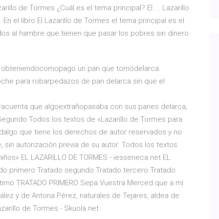
illo de Tormes ¿Cuál es el tema principal? El ... Lazarillo
n el libro El Lazarillo de Tormes el tema principal es el
os al hambre que tienen que pasar los pobres sin dinero
aro, obteniendocomopago un pan que tomódelarca.
oche para robarpedazos de pan delarca sin que el
racuenta que algoextrañopasaba con sus panes delarca,
 Segundo Todos los textos de «Lazarillo de Tormes para
idalgo que tiene los derechos de autor reservados y no
, sin autorización previa de su autor. Todos los textos
a niños» EL LAZARILLO DE TORMES - iesseneca.net EL
o primero Tratado segundo Tratado tercero Tratado
éptimo TRATADO PRIMERO Sepa Vuestra Merced que a mí
lez y de Antona Pérez, naturales de Tejares, aldea de
zarillo de Tormes - Skuola.net