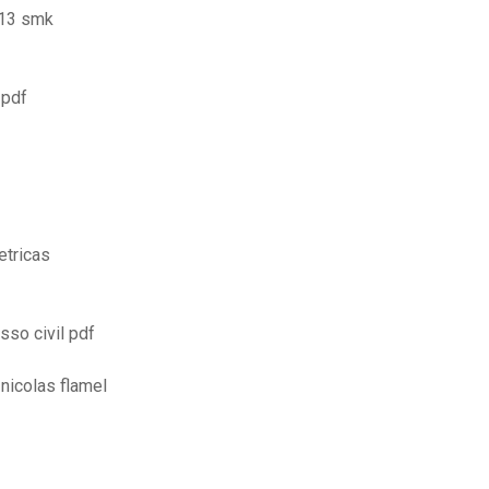
013 smk
 pdf
etricas
sso civil pdf
 nicolas flamel