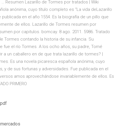
 … Resumen Lazarillo de Tormes por tratados | Wiki
añola anónima, cuyo título completo es “La vida deLazarillo
publicada en el año 1554. Es la biografía de un pillo que
emente de ellos. Lazarillo de Tormes resumen por
resumen por capitulos. bomcay. 8 ago. 2011. 5986. Tratado
e Tormes contando la historia de su infancia. Su
 fue el río Tormes. A los ocho años, su padre, Tomé
 a un caballero en de que trata lazarillo de tormes? |
ormes. Es una novela picaresca española anónima, cuyo
es, y de sus fortunas y adversidades. Fue publicada en el
a diversos amos aprovechándose invariablemente de ellos. Es
RATADO PRIMERO
 pdf
e mercados