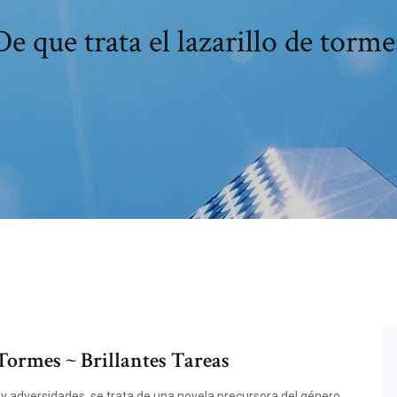
De que trata el lazarillo de torme
 Tormes ~ Brillantes Tareas
 y adversidades, se trata de una novela precursora del género