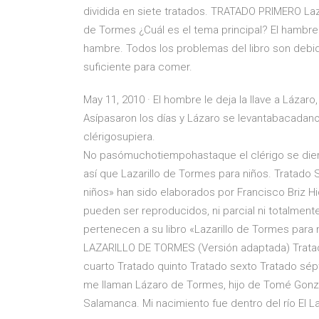
dividida en siete tratados. TRATADO PRIMERO Lazar
de Tormes ¿Cuál es el tema principal? El hambre. E
hambre. Todos los problemas del libro son debid
suficiente para comer.
May 11, 2010 · El hombre le deja la llave a Láz
Asípasaron los días y Lázaro se levantabacadan
clérigosupiera.
No pasómuchotiempohastaque el clérigo se die
así que Lazarillo de Tormes para niños. Tratado
niños» han sido elaborados por Francisco Briz H
pueden ser reproducidos, ni parcial ni totalmente
pertenecen a su libro «Lazarillo de Tormes par
LAZARILLO DE TORMES (Versión adaptada) Tratad
cuarto Tratado quinto Tratado sexto Tratado s
me llaman Lázaro de Tormes, hijo de Tomé Gonzá
Salamanca. Mi nacimiento fue dentro del río El La