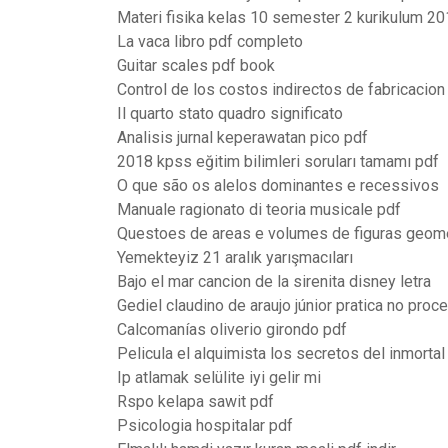
Materi fisika kelas 10 semester 2 kurikulum 2
La vaca libro pdf completo
Guitar scales pdf book
Control de los costos indirectos de fabricacion
Il quarto stato quadro significato
Analisis jurnal keperawatan pico pdf
2018 kpss eğitim bilimleri soruları tamamı pdf
O que são os alelos dominantes e recessivos
Manuale ragionato di teoria musicale pdf
Questoes de areas e volumes de figuras geom
Yemekteyiz 21 aralık yarışmacıları
Bajo el mar cancion de la sirenita disney letra
Gediel claudino de araujo júnior pratica no proce
Calcomanías oliverio girondo pdf
Pelicula el alquimista los secretos del inmortal
Ip atlamak selülite iyi gelir mi
Rspo kelapa sawit pdf
Psicologia hospitalar pdf