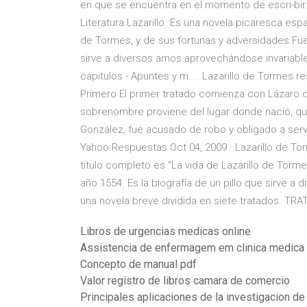
en que se encuentra en el momento de escri-bir.
Literatura Lazarillo. Es una novela picaresca esp
de Tormes, y de sus fortunas y adversidades.Fue 
sirve a diversos amos aprovechándose invariabl
capitulos - Apuntes y m ... Lazarillo de Tormes 
Primero El primer tratado comienza con Lázaro d
sobrenombre proviene del lugar donde nació, que
González, fue acusado de robo y obligado a servir
Yahoo Respuestas Oct 04, 2009 · Lazarillo de T
título completo es "La vida de Lazarillo de Torm
año 1554. Es la biografía de un pillo que sirve 
una novela breve dividida en siete tratados. T
Libros de urgencias medicas online
Assistencia de enfermagem em clinica medica
Concepto de manual pdf
Valor registro de libros camara de comercio
Principales aplicaciones de la investigacion d