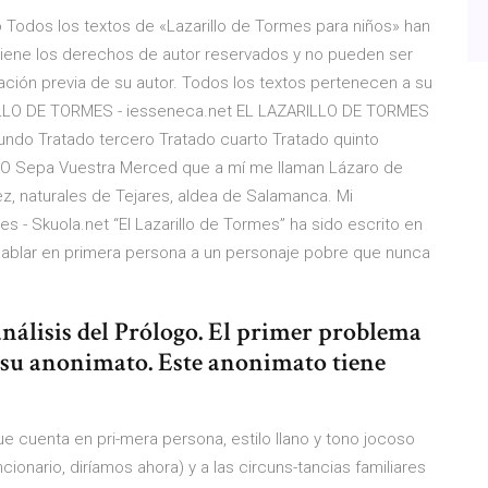
 Todos los textos de «Lazarillo de Tormes para niños» han
tiene los derechos de autor reservados y no pueden ser
ización previa de su autor. Todos los textos pertenecen a su
ARILLO DE TORMES - iesseneca.net EL LAZARILLO DE TORMES
undo Tratado tercero Tratado cuarto Tratado quinto
O Sepa Vuestra Merced que a mí me llaman Lázaro de
z, naturales de Tejares, aldea de Salamanca. Mi
es - Skuola.net “El Lazarillo de Tormes” ha sido escrito en
 hablar en primera persona a un personaje pobre que nunca
análisis del Prólogo. El primer problema
s su anonimato. Este anonimato tiene
 cuenta en pri-mera persona, estilo llano y tono jocoso
cionario, diríamos ahora) y a las circuns-tancias familiares