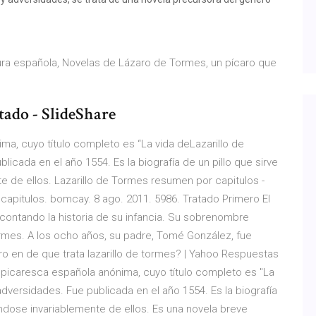
tura española, Novelas de Lázaro de Tormes, un pícaro que
tado - SlideShare
ima, cuyo título completo es “La vida deLazarillo de
icada en el año 1554. Es la biografía de un pillo que sirve
 de ellos. Lazarillo de Tormes resumen por capitulos -
capitulos. bomcay. 8 ago. 2011. 5986. Tratado Primero El
ontando la historia de su infancia. Su sobrenombre
ormes. A los ocho años, su padre, Tomé González, fue
ro en de que trata lazarillo de tormes? | Yahoo Respuestas
a picaresca española anónima, cuyo título completo es "La
adversidades. Fue publicada en el año 1554. Es la biografía
ndose invariablemente de ellos. Es una novela breve