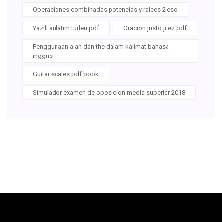
Operaciones combinadas potencias y raices 2 eso
Yazılı anlatım türleri pdf
Oracion justo juez pdf
Penggunaan a an dan the dalam kalimat bahasa
inggris
Guitar scales pdf book
Simulador examen de oposicion media superior 2018