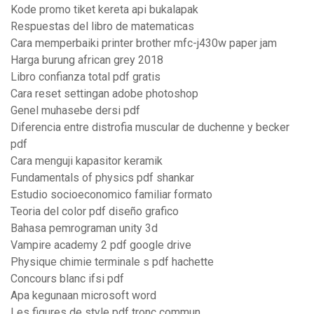
Kode promo tiket kereta api bukalapak
Respuestas del libro de matematicas
Cara memperbaiki printer brother mfc-j430w paper jam
Harga burung african grey 2018
Libro confianza total pdf gratis
Cara reset settingan adobe photoshop
Genel muhasebe dersi pdf
Diferencia entre distrofia muscular de duchenne y becker
pdf
Cara menguji kapasitor keramik
Fundamentals of physics pdf shankar
Estudio socioeconomico familiar formato
Teoria del color pdf diseño grafico
Bahasa pemrograman unity 3d
Vampire academy 2 pdf google drive
Physique chimie terminale s pdf hachette
Concours blanc ifsi pdf
Apa kegunaan microsoft word
Les figures de style pdf tronc commun