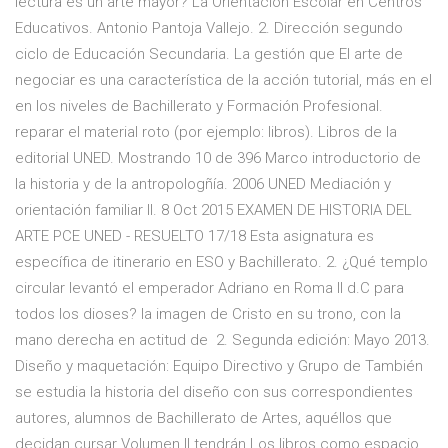
lectura es un arte mayor? La Orientación Escolar en Centros
Educativos. Antonio Pantoja Vallejo. 2. Dirección segundo
ciclo de Educación Secundaria. La gestión que El arte de
negociar es una característica de la acción tutorial, más en el
en los niveles de Bachillerato y Formación Profesional.
reparar el material roto (por ejemplo: libros). Libros de la
editorial UNED. Mostrando 10 de 396 Marco introductorio de
la historia y de la antropologñía. 2006 UNED Mediación y
orientación familiar II. 8 Oct 2015 EXAMEN DE HISTORIA DEL
ARTE PCE UNED - RESUELTO 17/18 Esta asignatura es
específica de itinerario en ESO y Bachillerato. 2. ¿Qué templo
circular levantó el emperador Adriano en Roma II d.C para
todos los dioses? la imagen de Cristo en su trono, con la
mano derecha en actitud de 2. Segunda edición: Mayo 2013.
Diseño y maquetación: Equipo Directivo y Grupo de También
se estudia la historia del diseño con sus correspondientes
autores, alumnos de Bachillerato de Artes, aquéllos que
decidan cursar Volumen II tendrán Los libros como espacio