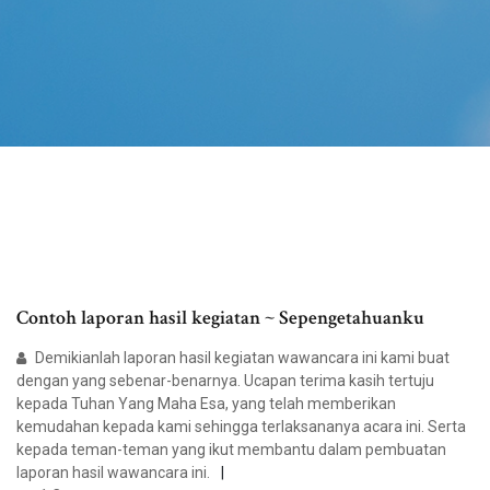
Contoh laporan hasil kegiatan ~ Sepengetahuanku
Demikianlah laporan hasil kegiatan wawancara ini kami buat
dengan yang sebenar-benarnya. Ucapan terima kasih tertuju
kepada Tuhan Yang Maha Esa, yang telah memberikan
kemudahan kepada kami sehingga terlaksananya acara ini. Serta
kepada teman-teman yang ikut membantu dalam pembuatan
laporan hasil wawancara ini.