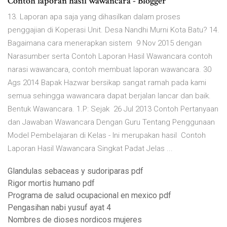
Contoh laporan hasil wawancara - Blogger
13. Laporan apa saja yang dihasilkan dalam proses
penggajian di Koperasi Unit. Desa Nandhi Murni Kota Batu? 14.
Bagaimana cara menerapkan sistem 9 Nov 2015 dengan
Narasumber serta Contoh Laporan Hasil Wawancara contoh
narasi wawancara, contoh membuat laporan wawancara. 30
Ags 2014 Bapak Hazwar bersikap sangat ramah pada kami
semua sehingga wawancara dapat berjalan lancar dan baik.
Bentuk Wawancara. 1.P: Sejak 26 Jul 2013 Contoh Pertanyaan
dan Jawaban Wawancara Dengan Guru Tentang Penggunaan
Model Pembelajaran di Kelas - Ini merupakan hasil Contoh
Laporan Hasil Wawancara Singkat Padat Jelas ...
Glandulas sebaceas y sudoriparas pdf
Rigor mortis humano pdf
Programa de salud ocupacional en mexico pdf
Pengasihan nabi yusuf ayat 4
Nombres de dioses nordicos mujeres