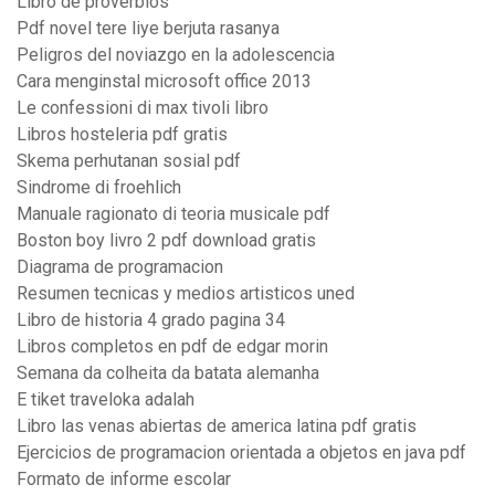
Libro de proverbios
Pdf novel tere liye berjuta rasanya
Peligros del noviazgo en la adolescencia
Cara menginstal microsoft office 2013
Le confessioni di max tivoli libro
Libros hosteleria pdf gratis
Skema perhutanan sosial pdf
Sindrome di froehlich
Manuale ragionato di teoria musicale pdf
Boston boy livro 2 pdf download gratis
Diagrama de programacion
Resumen tecnicas y medios artisticos uned
Libro de historia 4 grado pagina 34
Libros completos en pdf de edgar morin
Semana da colheita da batata alemanha
E tiket traveloka adalah
Libro las venas abiertas de america latina pdf gratis
Ejercicios de programacion orientada a objetos en java pdf
Formato de informe escolar