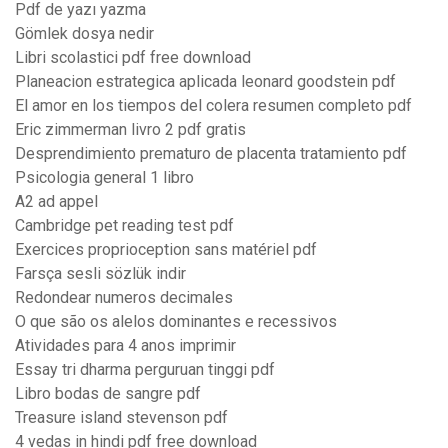
Pdf de yazı yazma
Gömlek dosya nedir
Libri scolastici pdf free download
Planeacion estrategica aplicada leonard goodstein pdf
El amor en los tiempos del colera resumen completo pdf
Eric zimmerman livro 2 pdf gratis
Desprendimiento prematuro de placenta tratamiento pdf
Psicologia general 1 libro
A2 ad appel
Cambridge pet reading test pdf
Exercices proprioception sans matériel pdf
Farsça sesli sözlük indir
Redondear numeros decimales
O que são os alelos dominantes e recessivos
Atividades para 4 anos imprimir
Essay tri dharma perguruan tinggi pdf
Libro bodas de sangre pdf
Treasure island stevenson pdf
4 vedas in hindi pdf free download