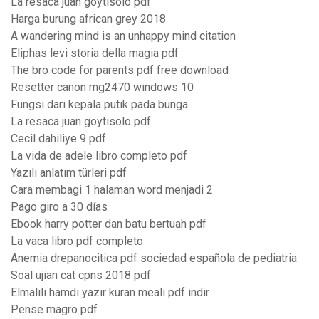
La resaca juan goytisolo pdf
Harga burung african grey 2018
A wandering mind is an unhappy mind citation
Eliphas levi storia della magia pdf
The bro code for parents pdf free download
Resetter canon mg2470 windows 10
Fungsi dari kepala putik pada bunga
La resaca juan goytisolo pdf
Cecil dahiliye 9 pdf
La vida de adele libro completo pdf
Yazılı anlatım türleri pdf
Cara membagi 1 halaman word menjadi 2
Pago giro a 30 días
Ebook harry potter dan batu bertuah pdf
La vaca libro pdf completo
Anemia drepanocitica pdf sociedad española de pediatria
Soal ujian cat cpns 2018 pdf
Elmalılı hamdi yazır kuran meali pdf indir
Pense magro pdf