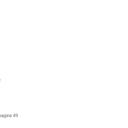
f
pagina 49