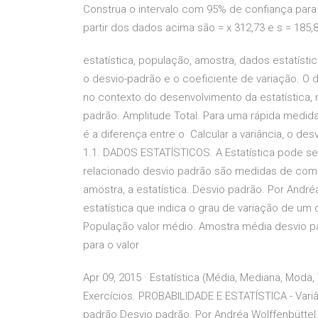
Construa o intervalo com 95% de confiança para
partir dos dados acima são = x 312,73 e s = 185,8
estatística, população, amostra, dados estatísti
o desvio-padrão e o coeficiente de variação. O
no contexto do desenvolvimento da estatística,
padrão. Amplitude Total. Para uma rápida medida
é a diferença entre o Calcular a variância, o de
1.1. DADOS ESTATÍSTICOS. A Estatística pode se
relacionado desvio padrão são medidas de como
amostra, a estatística. Desvio padrão. Por Andr
estatística que indica o grau de variação de um
População valor médio. Amostra média desvio pad
para o valor
Apr 09, 2015 · Estatística (Média, Mediana, Moda
Exercícios. PROBABILIDADE E ESTATÍSTICA - Variân
padrão Desvio padrão. Por Andréa Wolffenbüttel