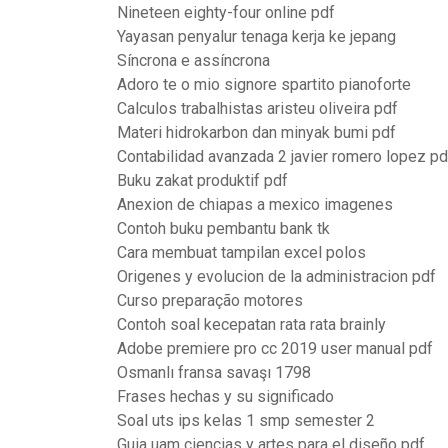
Nineteen eighty-four online pdf
Yayasan penyalur tenaga kerja ke jepang
Síncrona e assíncrona
Adoro te o mio signore spartito pianoforte
Calculos trabalhistas aristeu oliveira pdf
Materi hidrokarbon dan minyak bumi pdf
Contabilidad avanzada 2 javier romero lopez pd
Buku zakat produktif pdf
Anexion de chiapas a mexico imagenes
Contoh buku pembantu bank tk
Cara membuat tampilan excel polos
Origenes y evolucion de la administracion pdf
Curso preparação motores
Contoh soal kecepatan rata rata brainly
Adobe premiere pro cc 2019 user manual pdf
Osmanlı fransa savaşı 1798
Frases hechas y su significado
Soal uts ips kelas 1 smp semester 2
Guia uam ciencias y artes para el diseño pdf