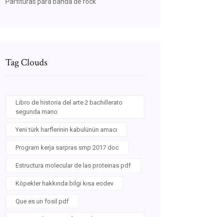
Partituras para banda de rock
Tag Clouds
Libro de historia del arte 2 bachillerato
segunda mano
Yeni türk harflerinin kabulünün amacı
Program kerja sarpras smp 2017 doc
Estructura molecular de las proteinas pdf
Köpekler hakkında bilgi kısa eodev
Que es un fosil pdf