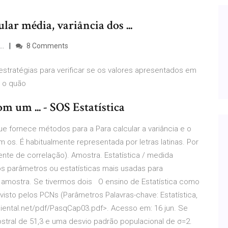
ar média, variância dos ...
..
8 Comments
stratégias para verificar se os valores apresentados em
e o quão
m um ... - SOS Estatística
ue fornece métodos para a Para calcular a variância e o
 os. É habitualmente representada por letras latinas. Por
iente de correlação). Amostra. Estatística / medida
os parâmetros ou estatísticas mais usadas para
 amostra. Se tivermos dois O ensino de Estatística como
visto pelos PCNs (Parâmetros Palavras-chave: Estatística,
biental.net/pdf/PasqCap03.pdf>. Acesso em: 16 jun. Se
tral de 51,3 e uma desvio padrão populacional de σ=2.