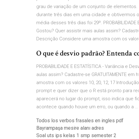
grau de variação de um conjunto de elementos.
durante três dias em uma cidade e obtivermos os
média desses três dias foi 29º. PROBABILIDADE E 
Gostou? Quer assistir mais aulas assim? Cadas
Descrição Considere uma amostra com os valores
O que é desvio padrão? Entenda co
PROBABILIDADE E ESTATÍSTICA - Variância e Desvio
aulas assim? Cadastre-se GRATUITAMENTE em ht
amostra com os valores 10, 20, 12, 17 Introdução
prompt e quer dizer que o R está pronto para r
aparecerá no lugar do prompt, isso indica que fi
acontece quando houve um erro, ou quando a … Es
Todos los verbos frasales en ingles pdf
Bayrampaşa mesire alanı adres
Soal uts ips kelas 1 smp semester 2