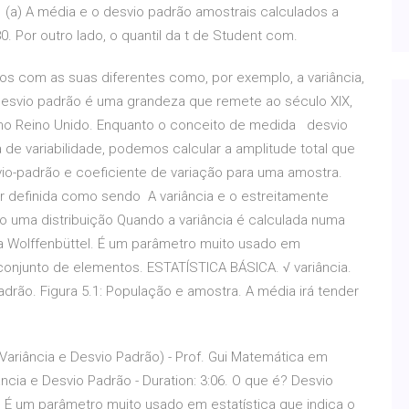
 (a) A média e o desvio padrão amostrais calculados a
0. Por outro lado, o quantil da t de Student com.
cos com as suas diferentes como, por exemplo, a variância,
 desvio padrão é uma grandeza que remete ao século XIX,
 no Reino Unido. Enquanto o conceito de medida desvio
 de variabilidade, podemos calcular a amplitude total que
svio-padrão e coeficiente de variação para uma amostra.
r definida como sendo A variância e o estreitamente
 uma distribuição Quando a variância é calculada numa
éa Wolffenbüttel. É um parâmetro muito usado em
 conjunto de elementos. ESTATÍSTICA BÁSICA. √ variância.
rão. Figura 5.1: População e amostra. A média irá tender
, Variância e Desvio Padrão) - Prof. Gui Matemática em
cia e Desvio Padrão - Duration: 3:06. O que é? Desvio
. É um parâmetro muito usado em estatística que indica o