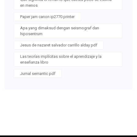
en menos
Paper jam canon ip2770 printer
Apa yang dimaksud dengan seismograf dan
hiposentrum
Jesus de nazaret salvador carrillo alday pdf
Las teorías implícitas sobre el aprendizaje y la
enseñanza libro
Jurnal semantic pdf