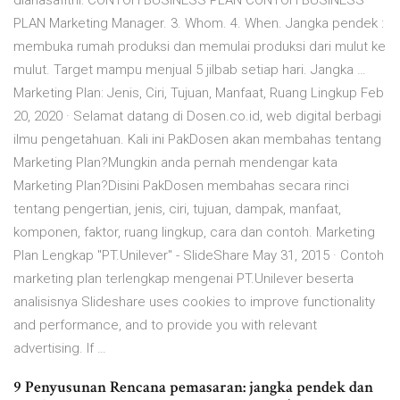
dianasafitrii: CONTOH BUSINESS PLAN CONTOH BUSINESS
PLAN Marketing Manager. 3. Whom. 4. When. Jangka pendek :
membuka rumah produksi dan memulai produksi dari mulut ke
mulut. Target mampu menjual 5 jilbab setiap hari. Jangka …
Marketing Plan: Jenis, Ciri, Tujuan, Manfaat, Ruang Lingkup Feb
20, 2020 · Selamat datang di Dosen.co.id, web digital berbagi
ilmu pengetahuan. Kali ini PakDosen akan membahas tentang
Marketing Plan?Mungkin anda pernah mendengar kata
Marketing Plan?Disini PakDosen membahas secara rinci
tentang pengertian, jenis, ciri, tujuan, dampak, manfaat,
komponen, faktor, ruang lingkup, cara dan contoh. Marketing
Plan Lengkap "PT.Unilever" - SlideShare May 31, 2015 · Contoh
marketing plan terlengkap mengenai PT.Unilever beserta
analisisnya Slideshare uses cookies to improve functionality
and performance, and to provide you with relevant
advertising. If …
9 Penyusunan Rencana pemasaran: jangka pendek dan