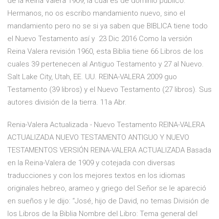
de la Reina Valera 1909, la cual es de dominio público.
Hermanos, no os escribo mandamiento nuevo, sino el
mandamiento pero no se si ya saben que BIBLICA tiene todo
el Nuevo Testamento así y 23 Dic 2016 Como la versión
Reina Valera revisión 1960, esta Biblia tiene 66 Libros de los
cuales 39 pertenecen al Antiguo Testamento y 27 al Nuevo.
Salt Lake City, Utah, EE. UU. REINA-VALERA 2009 guo
Testamento (39 libros) y el Nuevo Testamento (27 libros). Sus
autores división de la tierra. 11a Abr.
Renia-Valera Actualizada - Nuevo Testamento REINA-VALERA
ACTUALIZADA NUEVO TESTAMENTO ANTIGUO Y NUEVO
TESTAMENTOS VERSIÓN REINA-VALERA ACTUALIZADA Basada
en la Reina-Valera de 1909 y cotejada con diversas
traducciones y con los mejores textos en los idiomas
originales hebreo, arameo y griego del Señor se le apareció
en sueños y le dijo: “José, hijo de David, no temas División de
los Libros de la Biblia Nombre del Libro: Tema general del