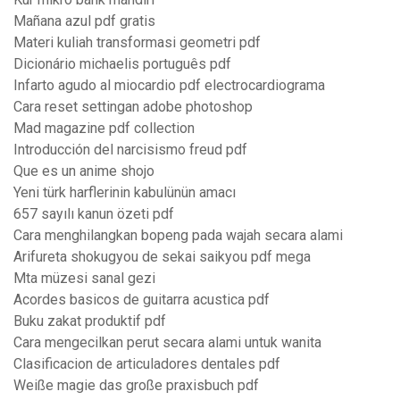
Mañana azul pdf gratis
Materi kuliah transformasi geometri pdf
Dicionário michaelis português pdf
Infarto agudo al miocardio pdf electrocardiograma
Cara reset settingan adobe photoshop
Mad magazine pdf collection
Introducción del narcisismo freud pdf
Que es un anime shojo
Yeni türk harflerinin kabulünün amacı
657 sayılı kanun özeti pdf
Cara menghilangkan bopeng pada wajah secara alami
Arifureta shokugyou de sekai saikyou pdf mega
Mta müzesi sanal gezi
Acordes basicos de guitarra acustica pdf
Buku zakat produktif pdf
Cara mengecilkan perut secara alami untuk wanita
Clasificacion de articuladores dentales pdf
Weiße magie das große praxisbuch pdf