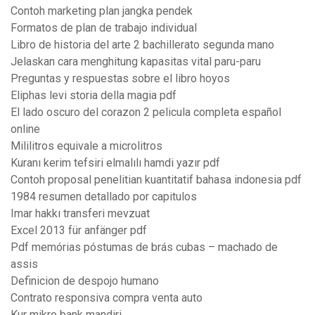
Contoh marketing plan jangka pendek
Formatos de plan de trabajo individual
Libro de historia del arte 2 bachillerato segunda mano
Jelaskan cara menghitung kapasitas vital paru-paru
Preguntas y respuestas sobre el libro hoyos
Eliphas levi storia della magia pdf
El lado oscuro del corazon 2 pelicula completa español
online
Mililitros equivale a microlitros
Kuranı kerim tefsiri elmalılı hamdi yazır pdf
Contoh proposal penelitian kuantitatif bahasa indonesia pdf
1984 resumen detallado por capitulos
Imar hakkı transferi mevzuat
Excel 2013 für anfänger pdf
Pdf memórias póstumas de brás cubas – machado de
assis
Definicion de despojo humano
Contrato responsiva compra venta auto
Kur mikro bank mandiri