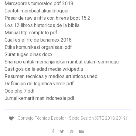
Marcadores tumorales pdf 2018
Contoh membuat akun blogger
Pasar de raw a ntfs con hirens boot 15.2
Los 12 libros historicos de la biblia
Manual htp completo pdf
Cual es el rfc de banamex 2018
Etika komunikasi organisasi pdf
Surat tugas dinas.docx
Shampo untuk memanjangkan rambut dalam seminggu
Castigos de la edad media wikipedia
Resumen tecnicas y medios artisticos uned
Definicion de logistica verde pdf
Oop php 7 pdf
Jurnal kemaritiman indonesia pdf
Consejo Técnico Escolar - Sexta Sesión (CTE 2018-2019)