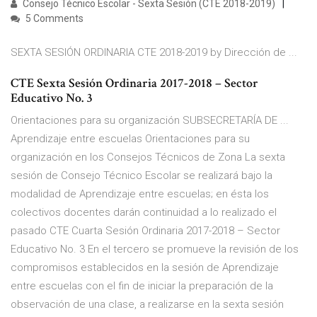
Consejo Técnico Escolar - Sexta Sesión (CTE 2018-2019)
5 Comments
SEXTA SESIÓN ORDINARIA CTE 2018-2019 by Dirección de ...
CTE Sexta Sesión Ordinaria 2017-2018 – Sector
Educativo No. 3
Orientaciones para su organización SUBSECRETARÍA DE ...
Aprendizaje entre escuelas Orientaciones para su
organización en los Consejos Técnicos de Zona La sexta
sesión de Consejo Técnico Escolar se realizará bajo la
modalidad de Aprendizaje entre escuelas; en ésta los
colectivos docentes darán continuidad a lo realizado el
pasado CTE Cuarta Sesión Ordinaria 2017-2018 – Sector
Educativo No. 3 En el tercero se promueve la revisión de los
compromisos establecidos en la sesión de Aprendizaje
entre escuelas con el fin de iniciar la preparación de la
observación de una clase, a realizarse en la sexta sesión