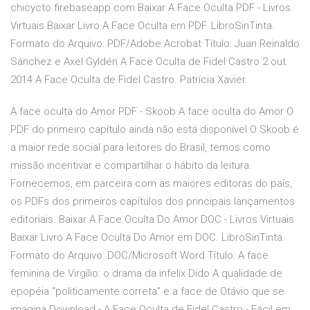
chicycto.firebaseapp.com Baixar A Face Oculta PDF - Livros
Virtuais Baixar Livro A Face Oculta em PDF. LibroSinTinta.
Formato do Arquivo: PDF/Adobe Acrobat Título: Juan Reinaldo
Sánchez e Axel Gyldén A Face Oculta de Fidel Castro 2 out.
2014 A Face Oculta de Fidel Castro. Patrícia Xavier.
A face oculta do Amor PDF - Skoob A face oculta do Amor O
PDF do primeiro capítulo ainda não está disponível O Skoob é
a maior rede social para leitores do Brasil, temos como
missão incentivar e compartilhar o hábito da leitura.
Fornecemos, em parceira com as maiores editoras do país,
os PDFs dos primeiros capítulos dos principais lançamentos
editoriais. Baixar A Face Oculta Do Amor DOC - Livros Virtuais
Baixar Livro A Face Oculta Do Amor em DOC. LibroSinTinta.
Formato do Arquivo: DOC/Microsoft Word Título: A face
feminina de Virgílio: o drama da infelix Dido A qualidade de
epopéia “politicamente correta” e a face de Otávio que se
imagina Download - A Face Oculta de Fidel Castro - Fácil em