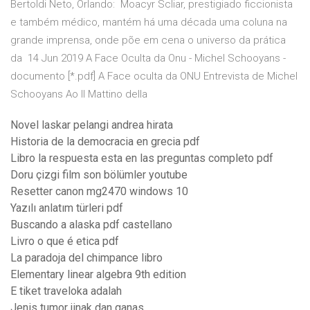
Bertoldi Neto, Orlando: Moacyr Scliar, prestigiado ficcionista
e também médico, mantém há uma década uma coluna na
grande imprensa, onde põe em cena o universo da prática
da 14 Jun 2019 A Face Oculta da Onu - Michel Schooyans -
documento [*.pdf] A Face oculta da ONU Entrevista de Michel
Schooyans Ao Il Mattino della
Novel laskar pelangi andrea hirata
Historia de la democracia en grecia pdf
Libro la respuesta esta en las preguntas completo pdf
Doru çizgi film son bölümler youtube
Resetter canon mg2470 windows 10
Yazılı anlatım türleri pdf
Buscando a alaska pdf castellano
Livro o que é etica pdf
La paradoja del chimpance libro
Elementary linear algebra 9th edition
E tiket traveloka adalah
Jenis tumor jinak dan ganas