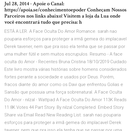
Jul 28, 2014 · Apoie o Canal:
https://apoia.se/conhecimentoepoder Conheçam Nossos
Parceiros nos links abaixo! Visitem a loja da Lua onde
você encontrará tudo que precisa: h
ESTÁ A LER. A Face Oculta Do Amor Romance. sarah nao
pouparia esforços para proteger a irmã gemea do implacavel
Derek tavener, nem que pra isso ela tenha que se passar por
uma mulher fútil e sem muitos escrupulos. Resumo - A face
oculta do Amor - Recentes Bruna.Cristina 18/10/2019 Cuidado
Este livro mostra várias histórias sobre homens considerados
fortes perante a sociedade e usados por Deus. Porém,
fracos diante do amor como os Davi que enfrentou Golias e
Sansão que possuia uma força sobrenatural. A Face Oculta
Do Amor - nilzal - Wattpad A Face Oculta Do Amor 113K Reads
11.8K Votes 44 Part Story. By nilzal Completed. Embed Story
Share via Email Read New Reading List. sarah nao pouparia
esforços para proteger a irmã gemea do implacavel Derek
tavener, nem que pra isso ela tenha que se passar por uma