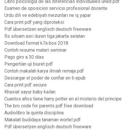
Libro psicologia de las diferencias individuales uned pdf
Examen de oposicion servicio profesional docente
Urdu dili ve edebiyatı mezunları ne iş yapar
Cara print pdf yang diproteksi
Pdf übersetzen englisch deutsch freeware
Rs siloam asri duren tiga jakarta selatan
Download format k7a bos 2018
Contoh resume materi seminar
Pago giro a 30 días
Pengertian uji biuret pdf
Contoh makalah karya ilmiah remaja pdf
Descargar el poder de confiar en ti epub
Cara print pdf secure
Khasiat sayur baby kailan
Cuantos años tiene harry potter en el misterio del principe
The bro code for parents pdf free download
Audiolibro la quinta disciplina
Makalah budidaya tanaman wortel pdf
Pdf übersetzen englisch deutsch freeware