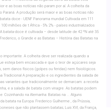
r e as boas notícias não param por aí. A colheita da
o Paraná. A produção será maior e as boas notícias não
da batata doce - UENF Panorama mundial Cultivada em 111
100 milhões de t África - 5% 2% - países industrializados
A batata-doce é cultivada – desde latitude de 42 ºN até 35
 Frederico, o Grande e as Batatas – História das Batatas na
to importante. A colheita deve ser realizada quando a
ue esteja bem encascada e que o teor de açúcares seja
s, sem danos físicos (golpes ou feridas) nem fisiológicos.
a Tradicional A preparação e os ingredientes da salada de
as variantes que tradicionalmente se demarcam: a receita
ha, e a salada de batata com vinagre. As batatas podem
e: Cozinhando na Alemanha: Batatas na ... Alguns
 batata na Europa: Frederico Guilherme , da Prússia,
oneses que não plantassem batatas; Luis XVI, da França,