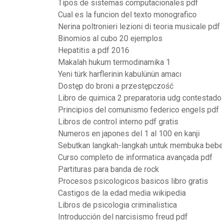
Tipos de sistemas computacionales pdf
Cual es la funcion del texto monografico
Nerina poltronieri lezioni di teoria musicale pdf
Binomios al cubo 20 ejemplos
Hepatitis a pdf 2016
Makalah hukum termodinamika 1
Yeni türk harflerinin kabulünün amacı
Dostęp do broni a przestępczość
Libro de quimica 2 preparatoria udg contestado
Principios del comunismo federico engels pdf
Libros de control interno pdf gratis
Numeros en japones del 1 al 100 en kanji
Sebutkan langkah-langkah untuk membuka beber
Curso completo de informatica avançada pdf
Partituras para banda de rock
Procesos psicologicos basicos libro gratis
Castigos de la edad media wikipedia
Libros de psicologia criminalistica
Introducción del narcisismo freud pdf