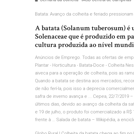
Batata: Avanço da colheita e feriado pressionam v
A batata (Solanum tuberosum) é u
Solenaceae que é produzido em pa
cultura produzida ao nível mundia
Anúncios de Emprego. Todas as ofertas de empreg
Plantar - Horticultura - Batata-Doce - Colheita 
aiveca para a operação de colheita, pois as ra
Quando a batata se destina aos mercados, rec
de não ferí-la, pois isso a deprecia comercialme
safra de inverno avança e ... Cepea, 22/7/2019 
últimos dias, devido ao avanço da colheita da saf
e 19 de julho, o produto foi comercializado a R
frente à … Salada de batata – Wikipédia, a encicl
Globo Rural | Colheita da batata chega ao fim no 