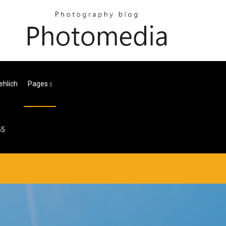
ehlich
Pages
55