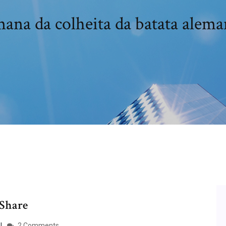
ana da colheita da batata alem
eShare
2 Comments