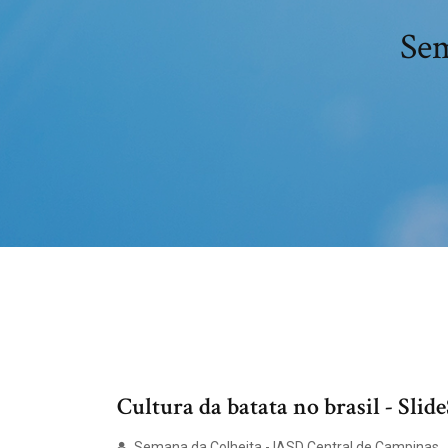
Sem
Cultura da batata no brasil - Slid
Semana da Colheita - IASD Central de Campinas