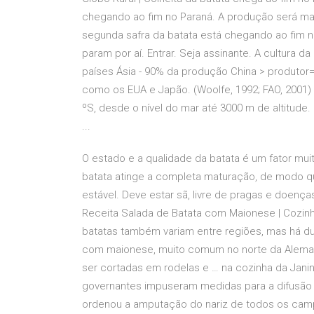
chegando ao fim no Paraná. A produção será maio
segunda safra da batata está chegando ao fim n
param por aí. Entrar. Seja assinante. A cultura 
países Ásia - 90% da produção China > produtor= 
como os EUA e Japão. (Woolfe, 1992; FAO, 2001) 
ºS, desde o nível do mar até 3000 m de altitude.
...
O estado e a qualidade da batata é um fator mui
batata atinge a completa maturação, de modo q
estável. Deve estar sã, livre de pragas e doença
Receita Salada de Batata com Maionese | Cozinh
batatas também variam entre regiões, mas há du
com maionese, muito comum no norte da Aleman
ser cortadas em rodelas e … na cozinha da Janin
governantes impuseram medidas para a difusão da
ordenou a amputação do nariz de todos os camp