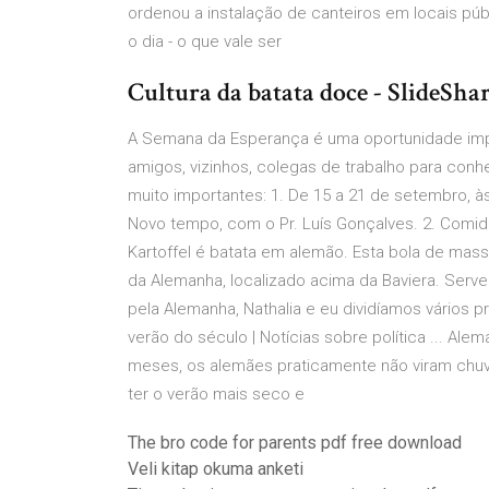
ordenou a instalação de canteiros em locais p
o dia - o que vale ser
Cultura da batata doce - SlideSha
A Semana da Esperança é uma oportunidade impe
amigos, vizinhos, colegas de trabalho para con
muito importantes: 1. De 15 a 21 de setembro,
Novo tempo, com o Pr. Luís Gonçalves. 2. Comidas
Kartoffel é batata em alemão. Esta bola de mass
da Alemanha, localizado acima da Baviera. Ser
pela Alemanha, Nathalia e eu dividíamos vários
verão do século | Notícias sobre política ... Al
meses, os alemães praticamente não viram chuva
ter o verão mais seco e
The bro code for parents pdf free download
Veli kitap okuma anketi