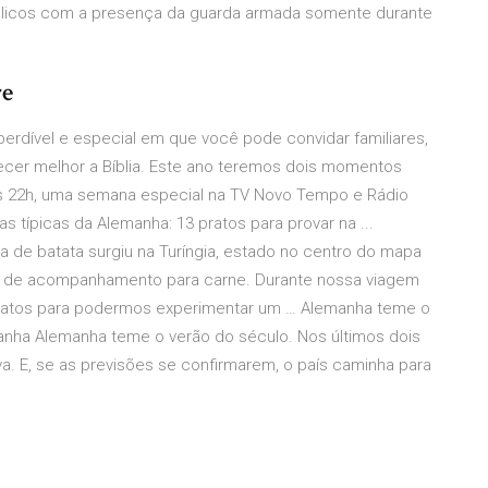
úblicos com a presença da guarda armada somente durante
re
rdível e especial em que você pode convidar familiares,
hecer melhor a Bíblia. Este ano teremos dois momentos
 às 22h, uma semana especial na TV Novo Tempo e Rádio
 típicas da Alemanha: 13 pratos para provar na ...
a de batata surgiu na Turíngia, estado no centro do mapa
ve de acompanhamento para carne. Durante nossa viagem
 pratos para podermos experimentar um … Alemanha teme o
emanha Alemanha teme o verão do século. Nos últimos dois
. E, se as previsões se confirmarem, o país caminha para