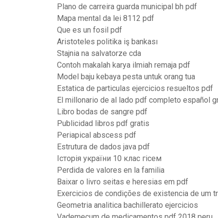
Plano de carreira guarda municipal bh pdf
Mapa mental da lei 8112 pdf
Que es un fosil pdf
Aristoteles politika iş bankası
Stajnia na salvatorze cda
Contoh makalah karya ilmiah remaja pdf
Model baju kebaya pesta untuk orang tua
Estatica de particulas ejercicios resueltos pdf
El millonario de al lado pdf completo español g
Libro bodas de sangre pdf
Publicidad libros pdf gratis
Periapical abscess pdf
Estrutura de dados java pdf
Історія україни 10 клас гісем
Perdida de valores en la familia
Baixar o livro seitas e heresias em pdf
Exercicios de condições de existencia de um tr
Geometria analitica bachillerato ejercicios
Vademecum de medicamentos pdf 2018 peru