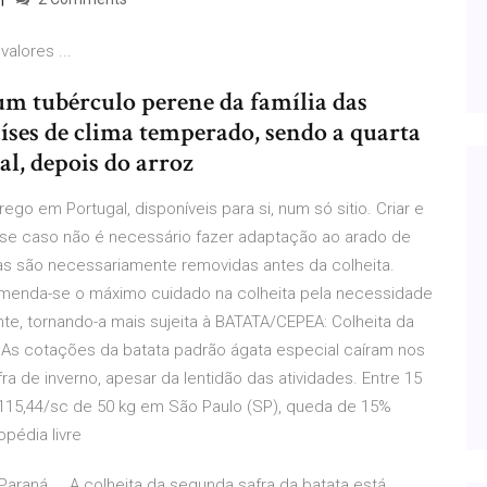
alores ...
m tubérculo perene da família das
íses de clima temperado, sendo a quarta
l, depois do arroz
o em Portugal, disponíveis para si, num só sitio. Criar e
Nesse caso não é necessário fazer adaptação ao arado de
mas são necessariamente removidas antes da colheita.
omenda-se o máximo cuidado na colheita pela necessidade
nte, tornando-a mais sujeita à BATATA/CEPEA: Colheita da
– As cotações da batata padrão ágata especial caíram nos
ra de inverno, apesar da lentidão das atividades. Entre 15
$ 115,44/sc de 50 kg em São Paulo (SP), queda de 15%
opédia livre
Paraná ... A colheita da segunda safra da batata está