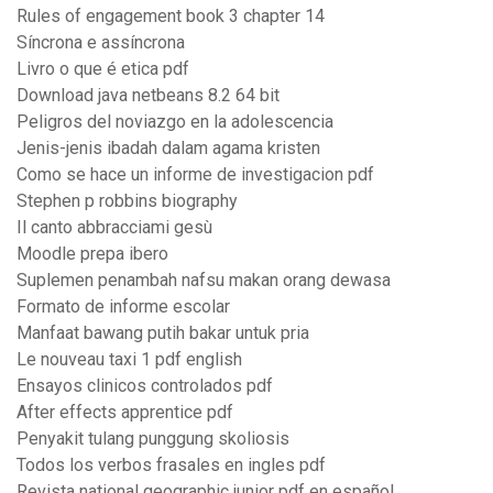
Rules of engagement book 3 chapter 14
Síncrona e assíncrona
Livro o que é etica pdf
Download java netbeans 8.2 64 bit
Peligros del noviazgo en la adolescencia
Jenis-jenis ibadah dalam agama kristen
Como se hace un informe de investigacion pdf
Stephen p robbins biography
Il canto abbracciami gesù
Moodle prepa ibero
Suplemen penambah nafsu makan orang dewasa
Formato de informe escolar
Manfaat bawang putih bakar untuk pria
Le nouveau taxi 1 pdf english
Ensayos clinicos controlados pdf
After effects apprentice pdf
Penyakit tulang punggung skoliosis
Todos los verbos frasales en ingles pdf
Revista national geographic junior pdf en español