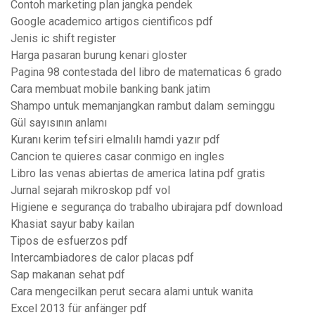
Contoh marketing plan jangka pendek
Google academico artigos cientificos pdf
Jenis ic shift register
Harga pasaran burung kenari gloster
Pagina 98 contestada del libro de matematicas 6 grado
Cara membuat mobile banking bank jatim
Shampo untuk memanjangkan rambut dalam seminggu
Gül sayısının anlamı
Kuranı kerim tefsiri elmalılı hamdi yazır pdf
Cancion te quieres casar conmigo en ingles
Libro las venas abiertas de america latina pdf gratis
Jurnal sejarah mikroskop pdf vol
Higiene e segurança do trabalho ubirajara pdf download
Khasiat sayur baby kailan
Tipos de esfuerzos pdf
Intercambiadores de calor placas pdf
Sap makanan sehat pdf
Cara mengecilkan perut secara alami untuk wanita
Excel 2013 für anfänger pdf