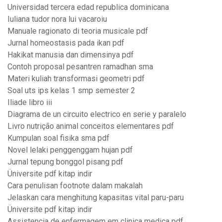
Universidad tercera edad republica dominicana
Iuliana tudor nora lui vacaroiu
Manuale ragionato di teoria musicale pdf
Jurnal homeostasis pada ikan pdf
Hakikat manusia dan dimensinya pdf
Contoh proposal pesantren ramadhan sma
Materi kuliah transformasi geometri pdf
Soal uts ips kelas 1 smp semester 2
Iliade libro iii
Diagrama de un circuito electrico en serie y paralelo
Livro nutrição animal conceitos elementares pdf
Kumpulan soal fisika sma pdf
Novel lelaki penggenggam hujan pdf
Jurnal tepung bonggol pisang pdf
Üniversite pdf kitap indir
Cara penulisan footnote dalam makalah
Jelaskan cara menghitung kapasitas vital paru-paru
Üniversite pdf kitap indir
Assistencia de enfermagem em clinica medica pdf