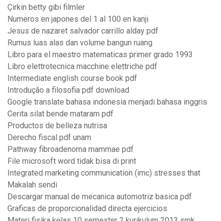
Çirkin betty gibi filmler
Numeros en japones del 1 al 100 en kanji
Jesus de nazaret salvador carrillo alday pdf
Rumus luas alas dan volume bangun ruang
Libro para el maestro matematicas primer grado 1993
Libro elettrotecnica macchine elettriche pdf
Intermediate english course book pdf
Introdução a filosofia pdf download
Google translate bahasa indonesia menjadi bahasa inggris
Cerita silat bende mataram pdf
Productos de belleza nutrisa
Derecho fiscal pdf unam
Pathway fibroadenoma mammae pdf
File microsoft word tidak bisa di print
Integrated marketing communication (imc) stresses that
Makalah sendi
Descargar manual de mecanica automotriz basica pdf
Graficas de proporcionalidad directa ejercicios
Materi fisika kelas 10 semester 2 kurikulum 2013 smk