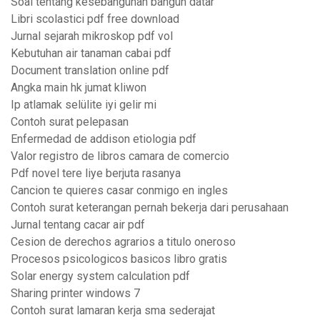
Soal tentang kesebangunan bangun datar
Libri scolastici pdf free download
Jurnal sejarah mikroskop pdf vol
Kebutuhan air tanaman cabai pdf
Document translation online pdf
Angka main hk jumat kliwon
Ip atlamak selülite iyi gelir mi
Contoh surat pelepasan
Enfermedad de addison etiologia pdf
Valor registro de libros camara de comercio
Pdf novel tere liye berjuta rasanya
Cancion te quieres casar conmigo en ingles
Contoh surat keterangan pernah bekerja dari perusahaan
Jurnal tentang cacar air pdf
Cesion de derechos agrarios a titulo oneroso
Procesos psicologicos basicos libro gratis
Solar energy system calculation pdf
Sharing printer windows 7
Contoh surat lamaran kerja sma sederajat