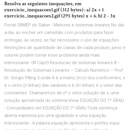
Resolva as seguintes inequações, em
exercicio_inequacoes1.gif (312 bytes) : a) 2x + 1
exercicio_inequacoes2.gif (295 bytes) x + 6. b) 2 - 3x
Portal OBMEP do Saber - Matrizes e sistemas lineares No dia-
a-dia, ao encher um caminhão com produtos para fazer
entregas, às vezes, se faz necessário o uso de equações.
Restrições de quantidade de caixas de cada produto, peso e
volume podem tornar esse problema ainda mais
interessante. 04 Capt3 Resolucao de sistemas lineares III –
Resolução de Sistemas Lineares – Cálculo Numérico – Prof.
Dr. Sergio Pilling 3 onde A é a matriz (m,n) dos coeficientes, x
é o vetor (n linhas) das variáveis e b (m linhas) é o vetor das
constantes. Chamaremos de x* o vetor solução de x, uma
solução aproximada do sistema linear EQUAÇÃO DO 1º GRAU
- Comunidades.net EQUAÇÃO DO 1º GRAU Toda sentença
aberta expressa por uma igualdade é uma equação
Interessante : A palavra equação apresenta o prefixo equa