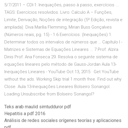
5/7/2011 – CDI-1: Inequações, passo à passo, exercícios ...
TAGS: Exercícios resolvidos. Livro: Calculo A – Funções,
Limite, Derivação, Noções de integração (5ª Edição, revista e
ampliada). Diva Marília Flemming, Mirian Buss Gonçalves
(Números reais, pg. 15) - 1.6 Exercícios. (Inequações) 1.
Determinar todos os intervalos de números que … Capítulo I -
Matrizes e Sistemas de Equações Lineares ... 7 Prof. Alzira
Dinis Prof. Ana Fonseca 29. Resolva o seguinte sistema de
equações lineares pelo método de Gauss-Jordan Aula 13-
Inequações Lineares - YouTube Oct 13, 2015 · Get YouTube
without the ads. Working Skip trial 1 month free. Find out why
Close. Aula 13-Inequações Lineares Bolseiro Sonangol.
Loading Unsubscribe from Bolseiro Sonangol?
Teks arab maulid simtudduror pdf
Hepatitis a pdf 2016
Análisis de redes sociales orígenes teorías y aplicaciones
pdf