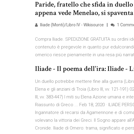
Paride, fratello che sfida in duel
appena vede Menelao, si spaventa 
Iliade (Monti)/Libro IV - Wikisource
1 Comme
Compra Iliade. SPEDIZIONE GRATUITA su ordini idone
contenuto è pregevole in quanto pur edulcorando
omerico riesce pienamente in una resa più narrativ
Iliade - Il poema dell'ira: Iliade - Li
Un duello potrebbe mettere fine alla guerra (Libro I
Elena e gli anziani di Troia (Libro III, vv. 121-191)
III, vv. 383-447) I miti su Elena Azione umana e int
Riassunto di Greco ... Feb 18, 2020 · ILIADE PERSO
Ingannatore di recarsi da Agamennone e di comandar
volevano la vittoria dei Greci. Il Sogno appare all
Cronide. Iliade di Omero: trama, significato e per