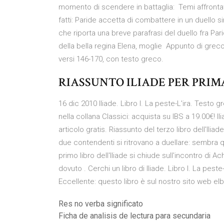
momento di scendere in battaglia: Temi affrontati.
fatti: Paride accetta di combattere in un duello 
che riporta una breve parafrasi del duello fra Par
della bella regina Elena, moglie Appunto di greco c
versi 146-170, con testo greco.
RIASSUNTO ILIADE PER PRIM
16 dic 2010 Iliade. Libro I. La peste-L'ira. Testo
nella collana Classici: acquista su IBS a 19.00€! Ili
articolo gratis. Riassunto del terzo libro dell'Iliad
due contendenti si ritrovano a duellare: sembra qua
primo libro dell'Iliade si chiude sull'incontro di A
dovuto . Cerchi un libro di Iliade. Libro I. La pest
Eccellente: questo libro è sul nostro sito web el
Res no verba significato
Ficha de analisis de lectura para secundaria