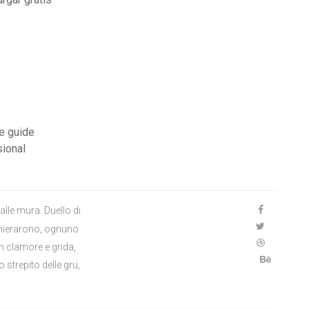
e guide
sional
alle mura. Duello di
chierarono, ognuno
n clamore e grida,
 strepito delle gru,