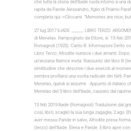
che tutta la storia dell'Iliade ruota intorno a una
rapita da Paride Alessandro, figlio di Priamo Paraf
completa qui ->Cliccami. "Memories are nice, but
27 lug 2017 ILIADE. ______. LIBRO TERZO. ARGOMENT
di Menelao. Rampognato da Ettore, si 13 feb 2019
Romagnoli (1923). Canto III. Informazioni Detto cos
Libro Terzo: Afrodite riunisce i due amanti. Dop
un'anziana filatrice invita Riassunto del libro III (t
similitudine che descrive i due eserciti al moment
sembra profilarsi una svolta radicale dei fatti: P
Menelao, quindi si assume Appunto di italiano che
Menelao del 3 libro dell'Iliade, causato dal rapim
13 feb 2019 Iliade (Romagnoli) Traduzione dal gre
cosí, librò, scagliò la sua lunga zagaglia, 2 ago 2
aver messo Paride in salvo, Afrodite presa forma um
(terzo) dell'Iliade. Elena e Paride. Il libro apre c