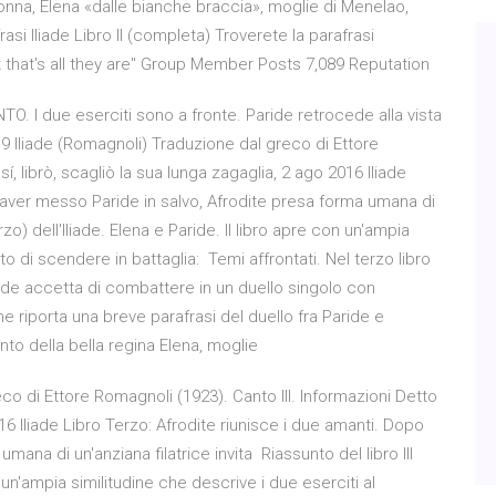
 donna, Elena «dalle bianche braccia», moglie di Menelao,
rasi Iliade Libro II (completa) Troverete la parafrasi
 that's all they are" Group Member Posts 7,089 Reputation
O. I due eserciti sono a fronte. Paride retrocede alla vista
 Iliade (Romagnoli) Traduzione dal greco di Ettore
í, librò, scagliò la sua lunga zagaglia, 2 ago 2016 Iliade
o aver messo Paride in salvo, Afrodite presa forma umana di
erzo) dell'Iliade. Elena e Paride. Il libro apre con un'ampia
o di scendere in battaglia: Temi affrontati. Nel terzo libro
aride accetta di combattere in un duello singolo con
 riporta una breve parafrasi del duello fra Paride e
ento della bella regina Elena, moglie
co di Ettore Romagnoli (1923). Canto III. Informazioni Detto
016 Iliade Libro Terzo: Afrodite riunisce i due amanti. Dopo
ana di un'anziana filatrice invita Riassunto del libro III
on un'ampia similitudine che descrive i due eserciti al