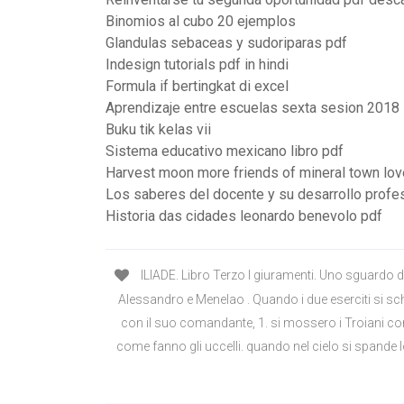
Binomios al cubo 20 ejemplos
Glandulas sebaceas y sudoriparas pdf
Indesign tutorials pdf in hindi
Formula if bertingkat di excel
Aprendizaje entre escuelas sexta sesion 2018
Buku tik kelas vii
Sistema educativo mexicano libro pdf
Harvest moon more friends of mineral town lov
Los saberes del docente y su desarrollo profe
Historia das cidades leonardo benevolo pdf
ILIADE. Libro Terzo I giuramenti. Uno sguardo d
Alessandro e Menelao . Quando i due eserciti si s
con il suo comandante, 1. si mossero i Troiani co
come fanno gli uccelli. quando nel cielo si spande lo