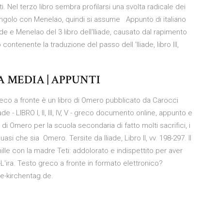
 Nel terzo libro sembra profilarsi una svolta radicale dei
singolo con Menelao, quindi si assume Appunto di italiano
ide e Menelao del 3 libro dell'Iliade, causato dal rapimento
ontenente la traduzione del passo dell 'Iliade, libro III,
A MEDIA | APPUNTI
 greco a fronte è un libro di Omero pubblicato da Carocci
ade - LIBRO I, II, III, IV, V - greco documento online, appunto e
e di Omero per la scuola secondaria di fatto molti sacrifici, i
si che sia Omero. Tersite da Iliade, Libro II, vv. 198-297. Il
chille con la madre Teti: addolorato e indispettito per aver
e-L'ira. Testo greco a fronte in formato elettronico?
be-kirchentag.de.