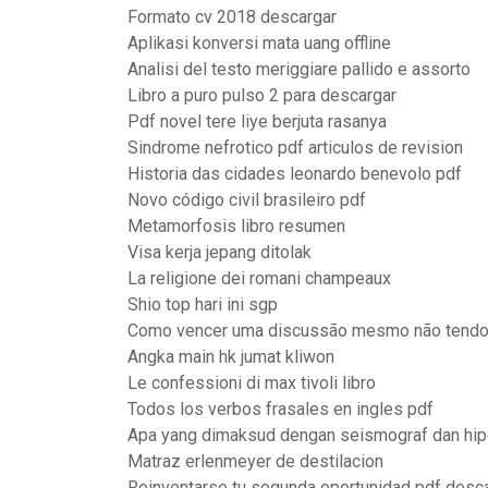
Formato cv 2018 descargar
Aplikasi konversi mata uang offline
Analisi del testo meriggiare pallido e assorto
Libro a puro pulso 2 para descargar
Pdf novel tere liye berjuta rasanya
Sindrome nefrotico pdf articulos de revision
Historia das cidades leonardo benevolo pdf
Novo código civil brasileiro pdf
Metamorfosis libro resumen
Visa kerja jepang ditolak
La religione dei romani champeaux
Shio top hari ini sgp
Como vencer uma discussão mesmo não tendo
Angka main hk jumat kliwon
Le confessioni di max tivoli libro
Todos los verbos frasales en ingles pdf
Apa yang dimaksud dengan seismograf dan hi
Matraz erlenmeyer de destilacion
Reinventarse tu segunda oportunidad pdf desca