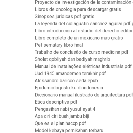
Proyecto de investigación de la contaminación 
Libros de oncologia para descargar gratis
Sinopses jurídicas pdf gratis
La leyenda del cid agustin sanchez aguilar pdf 
Libro introduccion al estudio del derecho editor
Libro completo de un mexicano mas gratis
Pet sematary libro final
Trabalho de conclusão de curso medicina pdf
Sholat qobliyah dan badiyah maghrib
Manual de instalações elétricas industriais pdf
Uud 1945 amandemen terakhir pdf
Alessandro baricco seda epub
Epidemiologi stroke di indonesia
Diccionario manual ilustrado de arquitectura pd
Etica descriptiva pdf
Pengasihan nabi yusuf ayat 4
Apa ciri ciri buah jambu biji
Que es el plan haccp pdf
Model kebaya pernikahan terbaru