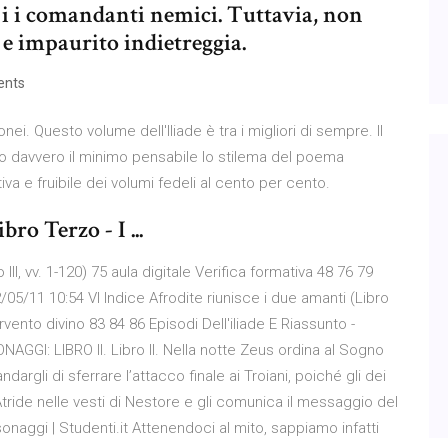
lo i i comandanti nemici. Tuttavia, non
e impaurito indietreggia.
nts
i. Questo volume dell'Iliade è tra i migliori di sempre. Il
 davvero il minimo pensabile lo stilema del poema
a e fruibile dei volumi fedeli al cento per cento.
bro Terzo - I ...
II, vv. 1-120) 75 aula digitale Verifica formativa 48 76 79
 02/05/11 10:54 VI Indice Afrodite riunisce i due amanti (Libro
ervento divino 83 84 86 Episodi Dell'iliade E Riassunto -
NAGGI: LIBRO II. Libro II. Nella notte Zeus ordina al Sogno
gli di sferrare l’attacco finale ai Troiani, poiché gli dei
’Atride nelle vesti di Nestore e gli comunica il messaggio del
sonaggi | Studenti.it Attenendoci al mito, sappiamo infatti