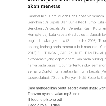
akan menetas
Gambar Kutu Cara Mudah Dan Cepat Membasmi K
Sengkenit Di Kepala Ular. Dunia Kecil Tumo Ku
Sengkenit Di Kepala Ular. Semekar Kasih Kutuna
Hemipterus), kutu kepala (Pediculus ... Daerah fa
bagian belakang kepala (Sutanto dkk, 2008). Telur
kadang-kadang pada rambut tubuh manusia . Gam
2013) 3. … TUNGAU, CAPLAK , KUTU DAN PINJAL 
ektoparasit yang dapat ditemukan pada burung, 
hanya pada bagian tubuh tertentu induk semang
semang Contoh tuma antara lain tuma kepala (P
tuberculatus). 70 Jenis Penyakit Kulit, Beserta 
Cara mengecilkan perut secara alami untuk wani
Trabzon oyun havaları mp3 indir
Il fedone platone pdf
Pago giro a 30 días