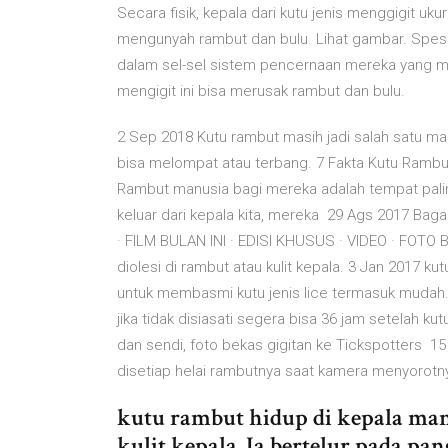
Secara fisik, kepala dari kutu jenis menggigit uku
mengunyah rambut dan bulu. Lihat gambar. Spesie
dalam sel-sel sistem pencernaan mereka yang m
mengigit ini bisa merusak rambut dan bulu.
2 Sep 2018 Kutu rambut masih jadi salah satu m
bisa melompat atau terbang. 7 Fakta Kutu Rambu
Rambut manusia bagi mereka adalah tempat palin
keluar dari kepala kita, mereka 29 Ags 2017 B
· FILM BULAN INI · EDISI KHUSUS · VIDEO · FOTO 
diolesi di rambut atau kulit kepala. 3 Jan 2017 ku
untuk membasmi kutu jenis lice termasuk mudah. Pi
jika tidak disiasati segera bisa 36 jam setelah kut
dan sendi, foto bekas gigitan ke Tickspotters 1
disetiap helai rambutnya saat kamera menyorotn
kutu rambut hidup di kepala ma
kulit kepala. Ia bertelur pada pa