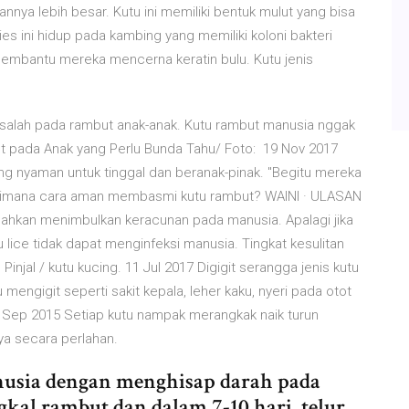
rannya lebih besar. Kutu ini memiliki bentuk mulut yang bisa
s ini hidup pada kambing yang memiliki koloni bakteri
embantu mereka mencerna keratin bulu. Kutu jenis
asalah pada rambut anak-anak. Kutu rambut manusia nggak
t pada Anak yang Perlu Bunda Tahu/ Foto: 19 Nov 2017
g nyaman untuk tinggal dan beranak-pinak. "Begitu mereka
agaimana cara aman membasmi kutu rambut? WAINI · ULASAN
Bahkan menimbulkan keracunan pada manusia. Apalagi jika
tu lice tidak dapat menginfeksi manusia. Tingkat kesulitan
njal / kutu kucing. 11 Jul 2017 Digigit serangga jenis kutu
u mengigit seperti sakit kepala, leher kaku, nyeri pada otot
5 Sep 2015 Setiap kutu nampak merangkak naik turun
ya secara perlahan.
nusia dengan menghisap darah pada
ngkal rambut dan dalam 7-10 hari, telur