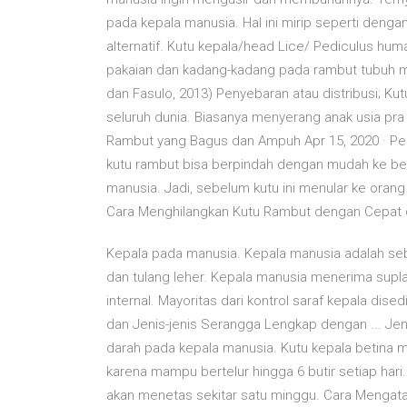
pada kepala manusia. Hal ini mirip seperti dengan
alternatif. Kutu kepala/head Lice/ Pediculus human
pakaian dan kadang-kadang pada rambut tubuh m
dan Fasulo, 2013) Penyebaran atau distribusi; Ku
seluruh dunia. Biasanya menyerang anak usia pra
Rambut yang Bagus dan Ampuh Apr 15, 2020 · Per
kutu rambut bisa berpindah dengan mudah ke berb
manusia. Jadi, sebelum kutu ini menular ke orang
Cara Menghilangkan Kutu Rambut dengan Cepat 
Kepala pada manusia. Kepala manusia adalah sebua
dan tulang leher. Kepala manusia menerima supl
internal. Mayoritas dari kontrol saraf kepala dise
dan Jenis-jenis Serangga Lengkap dengan ... Je
darah pada kepala manusia. Kutu kepala betina m
karena mampu bertelur hingga 6 butir setiap hari
akan menetas sekitar satu minggu. Cara Mengat