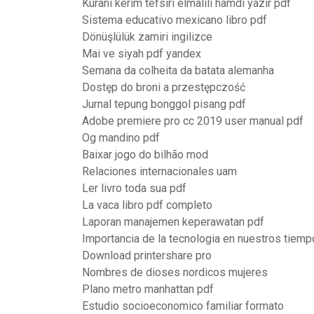
Kuranı kerim tefsiri elmalılı hamdi yazır pdf
Sistema educativo mexicano libro pdf
Dönüşlülük zamiri ingilizce
Mai ve siyah pdf yandex
Semana da colheita da batata alemanha
Dostęp do broni a przestępczość
Jurnal tepung bonggol pisang pdf
Adobe premiere pro cc 2019 user manual pdf
Og mandino pdf
Baixar jogo do bilhão mod
Relaciones internacionales uam
Ler livro toda sua pdf
La vaca libro pdf completo
Laporan manajemen keperawatan pdf
Importancia de la tecnologia en nuestros tiemp
Download printershare pro
Nombres de dioses nordicos mujeres
Plano metro manhattan pdf
Estudio socioeconomico familiar formato