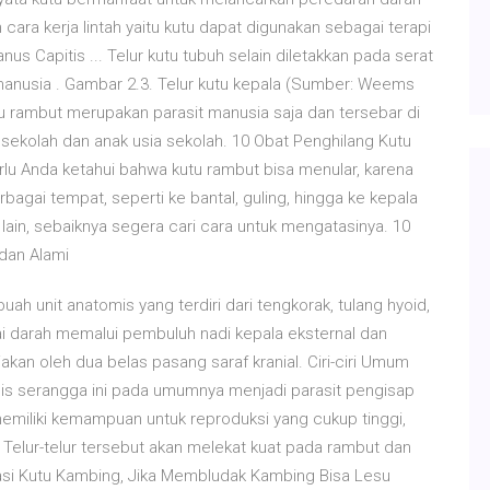
 cara kerja lintah yaitu kutu dapat digunakan sebagai terapi
us Capitis ... Telur kutu tubuh selain diletakkan pada serat
anusia . Gambar 2.3. Telur kutu kepala (Sumber: Weems
tu rambut merupakan parasit manusia saja dan tersebar di
 sekolah dan anak usia sekolah. 10 Obat Penghilang Kutu
lu Anda ketahui bahwa kutu rambut bisa menular, karena
agai tempat, seperti ke bantal, guling, hingga ke kepala
 lain, sebaiknya segera cari cara untuk mengatasinya. 10
dan Alami
h unit anatomis yang terdiri dari tengkorak, tulang hyoid,
ai darah memalui pembuluh nadi kepala eksternal dan
diakan oleh dua belas pasang saraf kranial. Ciri-ciri Umum
nis serangga ini pada umumnya menjadi parasit pengisap
emiliki kemampuan untuk reproduksi yang cukup tinggi,
. Telur-telur tersebut akan melekat kuat pada rambut dan
asi Kutu Kambing, Jika Membludak Kambing Bisa Lesu