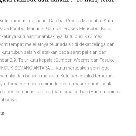
utu Rambut Luvlizious. Gambar Proses Mencabut Kutu
tu Pada Rambut Manusia. Gambar Proses Mencabut Kutu
mkakinya Kutunamtunamkakinya. kutu busuk (Cimex
vorit tempat melekatnya telur adalah di dekat telinga dan
 kutu tubuh selain diletakkan pada serat pakaian dan
bar 2.9. Telur kutu kepala (Sumber: Weems dan Fasulo,
(INDUK SEMANG ANTARA ... Kutu merupakan serangga
mamalia dan bahkan manusia. Kutu seringkali ditemukan
nya. Tuma memakan cairan tubuh termasuk darah.induk
ediculus humanus capitis) (dan tuma kerbau (Haematopinus
Gambarnya
ta