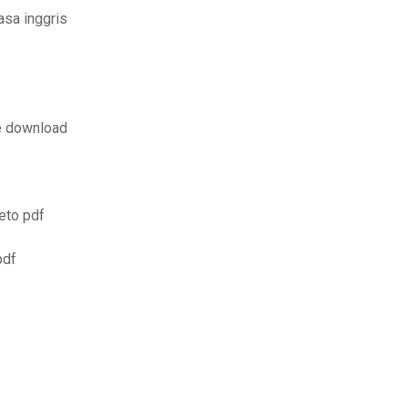
asa inggris
ee download
eto pdf
pdf