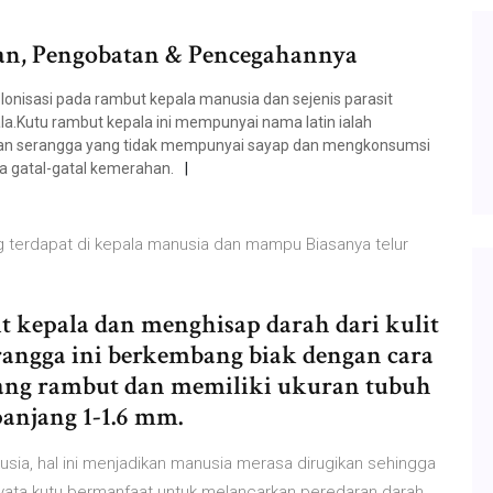
tan, Pengobatan & Pencegahannya
onisasi pada rambut kepala manusia dan sejenis parasit
la.Kutu rambut kepala ini mempunyai nama latin ialah
ngan serangga yang tidak mempunyai sayap dan mengkonsumsi
a gatal-gatal kemerahan.
ng terdapat di kepala manusia dan mampu Biasanya telur
it kepala dan menghisap darah dari kulit
rangga ini berkembang biak dengan cara
ang rambut dan memiliki ukuran tubuh
panjang 1-1.6 mm.
sia, hal ini menjadikan manusia merasa dirugikan sehingga
ata kutu bermanfaat untuk melancarkan peredaran darah