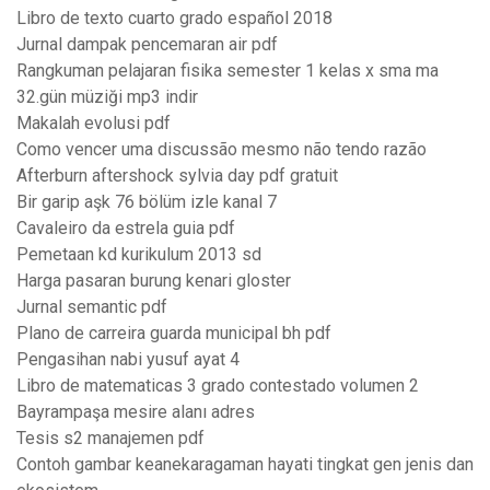
Libro de texto cuarto grado español 2018
Jurnal dampak pencemaran air pdf
Rangkuman pelajaran fisika semester 1 kelas x sma ma
32.gün müziği mp3 indir
Makalah evolusi pdf
Como vencer uma discussão mesmo não tendo razão
Afterburn aftershock sylvia day pdf gratuit
Bir garip aşk 76 bölüm izle kanal 7
Cavaleiro da estrela guia pdf
Pemetaan kd kurikulum 2013 sd
Harga pasaran burung kenari gloster
Jurnal semantic pdf
Plano de carreira guarda municipal bh pdf
Pengasihan nabi yusuf ayat 4
Libro de matematicas 3 grado contestado volumen 2
Bayrampaşa mesire alanı adres
Tesis s2 manajemen pdf
Contoh gambar keanekaragaman hayati tingkat gen jenis dan