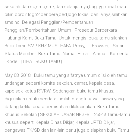
sekolah dari sd,smp,smk,dan selanjut nya,bagi yg minat mau
bikin bordir logo2 bendera,bed,logo lokasi dan lainya,silahkan
sms no Delegasi Panggilan/Pemberitahuan ·
Panggilan/Pemberitahuan Umum · Prosedur Berperkara
Hubungi Kami; Buku Tamu. Untuk mengisi buku tamu silahkan
Buku Tamu SMP KHZ MUSTHAFA. Proxy, : -. Browser, : Safari.
Status Member. Buku Tamu. Nama : E-mail : Alamat : Komentar
: Kode : | LIHAT BUKU TAMU |.
May 08, 2018 · Buku tamu yang sifatnya umum diisi oleh tamu
undangan seperti komite sekolah, camat, kepala desa,
kapolsek, ketua RT/RW. Sedangkan buku tamu khusus,
digunakan untuk mendata jumlah orangtua/ wali siswa yang
datang ketika acara perpisahan dilaksanakan. Buku Tamu
Khusus Sekolah | SEKOLAH DASAR NEGERI 125543 Tamu-tamu
khusus seperti Kepala Dinas Dikjar, Kepala UPTD Dikjar,
pengawas TK/SD dan lain-lain perlu juga disiapkan buku Tamu