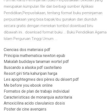
Format Kartu Peminjaman Buku Perpustakaan Sekolah yang
merupakan kumpulan file dari berbagi sumber Aplikasi
Pendidikan,Perpustakaan, tentang format buku peminjaman
perpustakaan yang bisa bapak/ibu gunakan dan diunduh
secara gratis dengan menekan tombol download biru
dibawah ini.. download format buku … Buku Pendidikan Agama
Islam Perguruan Tinggi Umum ...
Ciencias dos materiais pdf
Principia mathematica newton epub
Makalah budidaya tanaman wortel pdf
Buscando a alaska pdf castellano
Resort giri tirta kahuripan harga
Les apophtegmes des pères du désert pdf
Me before you ebook online
Formatos de plan de trabajo individual
Caracteristicas de monarquia autoritaria
Amoxicilina acido clavulanico dosis
Poster de cine avengers