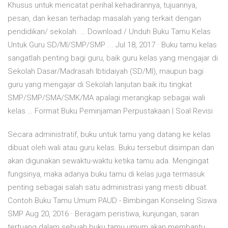
Khusus untuk mencatat perihal kehadirannya, tujuannya,
pesan, dan kesan terhadap masalah yang terkait dengan
pendidikan/ sekolah. … Download / Unduh Buku Tamu Kelas
Untuk Guru SD/MI/SMP/SMP ... Jul 18, 2017 · Buku tamu kelas
sangatlah penting bagi guru, baik guru kelas yang mengajar di
Sekolah Dasar/Madrasah Ibtidaiyah (SD/MI), maupun bagi
guru yang mengajar di Sekolah lanjutan baik itu tingkat
SMP/SMP/SMA/SMK/MA apalagi merangkap sebagai wali
kelas … Format Buku Peminjaman Perpustakaan | Soal Revisi
Secara administratif, buku untuk tamu yang datang ke kelas
dibuat oleh wali atau guru kelas. Buku tersebut disimpan dan
akan digunakan sewaktu-waktu ketika tamu ada. Mengingat
fungsinya, maka adanya buku tamu di kelas juga termasuk
penting sebagai salah satu administrasi yang mesti dibuat.
Contoh Buku Tamu Umum PAUD - Bimbingan Konseling Siswa
SMP Aug 20, 2016 · Beragam peristiwa, kunjungan, saran
tertuang dalam sebuah buku tamu umum akan membantu