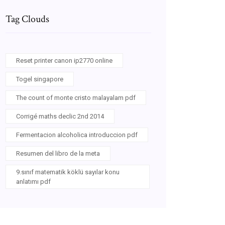
Tag Clouds
Reset printer canon ip2770 online
Togel singapore
The count of monte cristo malayalam pdf
Corrigé maths declic 2nd 2014
Fermentacion alcoholica introduccion pdf
Resumen del libro de la meta
9.sınıf matematik köklü sayılar konu
anlatımı pdf