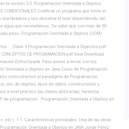
n la versión 3.0. Programación Orientada a Objetos:
ES CONDICIONALES Codificar un programa que tome el
n una lavadora y nos devuelva el nivel dependiendo del
s de agua que necesitamos. Se sabe que con más de 30
asiado peso. Programación Orientada a Objetos (UCM)
etos ... Clase 3 Programacion Orientada a Objectos.pdf
ASO CONCEPTOS DE PROGRAMACIÓN.pdf View Download:
ación Estructurada. Paso previo a iniciar con los
ón Orientada a Objetos en Java Curso de Programación
e curso conoceremos el paradigma de Programación
os, uso de objetos, tipos de datos, constructores y
a nivel práctico las clases abstractas, herencia,
DF de programación - Programación Orientada a Objetos en
 etc.). 1.1. Características principales. Una de las ideas
Programación Orientada a Objetos en JAVA Jorge Pérez