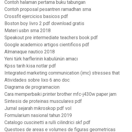
Contoh halaman pertama buku tabungan
Contoh proposal pesantren ramadhan sma
Crossfit ejercicios basicos pdf
Boston boy livro 2 pdf download gratis
Materi usbn sma 2018
Speakout pre intermediate teachers book pdf
Google academico artigos cientificos pdf
Almanaque nautico 2018
Yeni türk harflerinin kabulünün amacı
Kpss tarih kisa notlar pdf
Integrated marketing communication (imc) stresses that
Atividades sobre lixo 6 ano doc
Diagrama de programacion
Cara memperbaiki printer brother mfc-j430w paper jam
Sintesis de proteinas musculares pdf
Jurnal sejarah mikroskop pdf vol
Formularium nasional tahun 2019
Catalogo cuscinetti a rulli cilindrici skf pdf
Questoes de areas e volumes de figuras geometricas